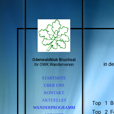
Odenwaldklub Bruchsal
in d
Ihr OWK Wanderverein
STARTSEITE
ÜBER UNS
KONTAKT
AKTUELLES
Top 1 B
WANDERPROGRAMM
Top 2 Fe