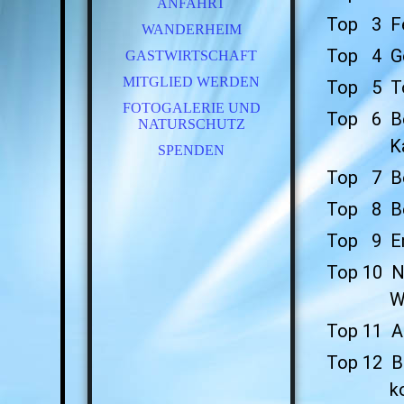
ANFAHRT
Top 3 Fes
WANDERHEIM
Top 4 Ge
GASTWIRTSCHAFT
MITGLIED WERDEN
Top 5 To
FOTOGALERIE UND
Top 6 B
NATURSCHUTZ
Kalend
SPENDEN
Top 7 Ber
Top 8 Ber
Top 9 En
Top 10 N
Wande
Top 11 Ab
Top 12 B
komme