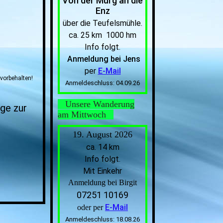
Von der Murg an die
Enz
über die Teufelsmühle.
ca. 25 km 1000 hm
Info folgt.
Anmeldung bei Jens
per
E-Mail
vorbehalten!
Anmeldeschluss: 04.09.26
Unsere Wanderung
äge zur
am Mittwoch
19. August 2026
ca. 14 km
Info folgt.
Mit Einkehr
Anmeldung bei Birgit
07251 10169
E-Mail
oder per
Anmeldeschluss: 18.08.26