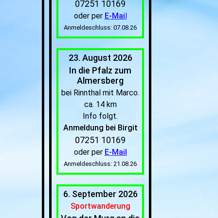
07251 10169
oder per
E-Mai
l
Anmeldeschluss: 07.08.26
23. August 2026
aufene
In die Pfalz zum
Almersberg
bei Rinnthal mit Marco.
ca. 14 km
Info folgt.
Anmeldung bei Birgit
07251 10169
de/r,
oder per
E-Mail
Anmeldeschluss: 21.08.26
6. September 2026
de und
Sportwanderung