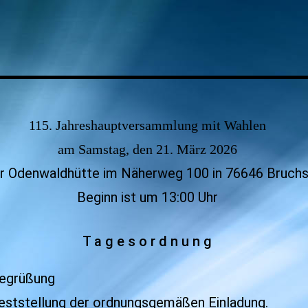
115. Jahreshauptversammlung mit Wahlen
am
Samstag, den 21
. März 2026
er Odenwaldhütte im Näherweg 100 in 76646 Bruch
Beginn ist um 13:00 Uhr
T a g e s o r d n u n g
egrüßung
ststellung der ordnungsgemäßen Einladung.