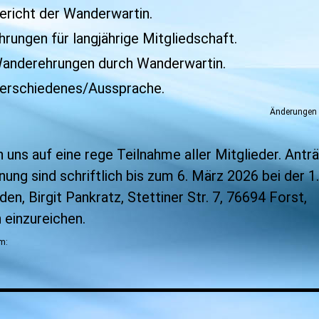
richt der Wanderwartin.
rungen für langjährige Mitgliedschaft.
anderehrungen durch Wanderwartin.
erschiedenes/Aussprache.
Änderungen 
n uns auf eine rege Teilnahme aller Mitglieder. Antr
dnung
sind schriftlich bis zum 6. März 2026 bei der 1.
en, Birgit Pankratz, Stettiner Str. 7, 76694 Forst,
h einzureichen.
am: